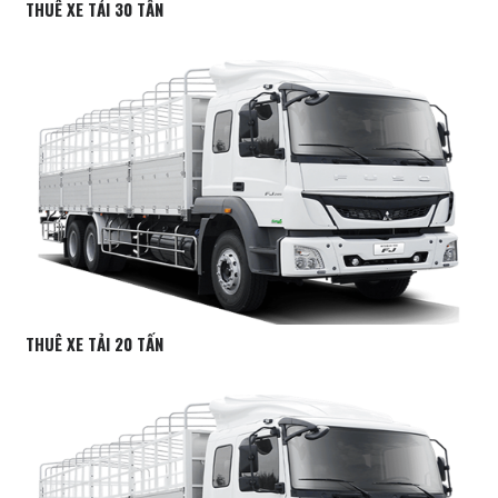
THUÊ XE TẢI 30 TẤN
THUÊ XE TẢI 20 TẤN