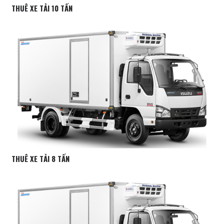
THUÊ XE TẢI 10 TẤN
THUÊ XE TẢI 8 TẤN