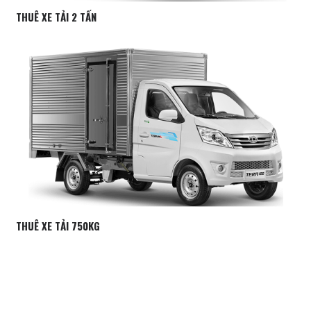
THUÊ XE TẢI 2 TẤN
THUÊ XE TẢI 750KG