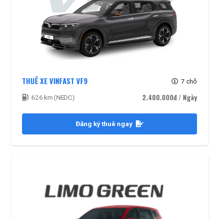
THUÊ XE VINFAST VF9
7 chỗ
2.400.000đ
/ Ngày
626 km (NEDC)
Đăng ký thuê ngay