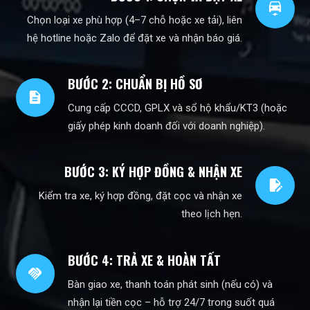
electric_car
Chọn loại xe phù hợp (4–7 chỗ hoặc xe tải), liên
hệ hotline hoặc Zalo để đặt xe và nhận báo giá.
BƯỚC 2: CHUẨN BỊ HỒ SƠ
description
Cung cấp CCCD, GPLX và sổ hộ khẩu/KT3 (hoặc
giấy phép kinh doanh đối với doanh nghiệp).
BƯỚC 3: KÝ HỢP ĐỒNG & NHẬN XE
edit_document
Kiểm tra xe, ký hợp đồng, đặt cọc và nhận xe
theo lịch hẹn.
BƯỚC 4: TRẢ XE & HOÀN TẤT
handshake
Bàn giao xe, thanh toán phát sinh (nếu có) và
nhận lại tiền cọc – hỗ trợ 24/7 trong suốt quá