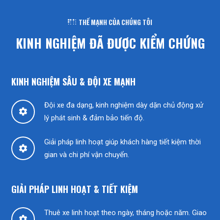
THẾ MẠNH CỦA CHÚNG TÔI
KINH NGHIỆM ĐÃ ĐƯỢC KIỂM CHỨNG
KINH NGHIỆM SÂU & ĐỘI XE MẠNH
Đội xe đa dạng, kinh nghiệm dày dặn chủ động xử
settings
lý phát sinh & đảm bảo tiến độ.
Giải pháp linh hoạt giúp khách hàng tiết kiệm thời
settings
gian và chi phí vận chuyển.
GIẢI PHÁP LINH HOẠT & TIẾT KIỆM
Thuê xe linh hoạt theo ngày, tháng hoặc năm. Giao
settings