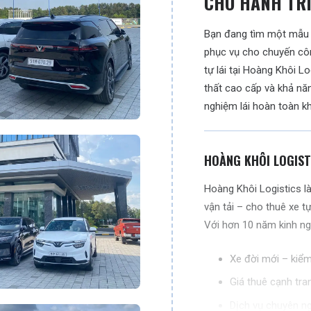
CHO HÀNH TR
Bạn đang tìm một mẫu 
phục vụ cho chuyến côn
tự lái tại Hoàng Khôi Lo
thất cao cấp và khả năn
nghiệm lái hoàn toàn k
HOÀNG KHÔI LOGIST
Hoàng Khôi Logistics l
vận tải – cho thuê xe tự 
Với hơn 10 năm kinh ng
Xe đời mới – kiểm 
Giá thuê cạnh tra
Dịch vụ chuyên n