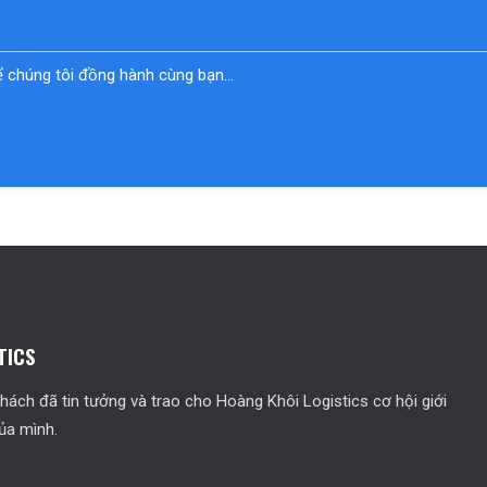
Trợ lý ảo VinFast
Hệ thống ADAS hỗ
để chúng tôi đồng hành cùng bạn…
VẬN HÀNH MẠNH MẼ, 
Động cơ điện cho cảm 
đi dài.
ĐẠT CHUẨN AN TOÀN 5
Nhiều công nghệ an toà
TICS
KHÔNG TỐN XĂNG – CHI
ách đã tin tưởng và trao cho Hoàng Khôi Logistics cơ hội giới
Sạc pin rẻ – tiết kiệm 
ủa mình.