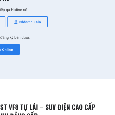
tiếp qa Hotine số:
Nhắn tin Zalo
 đăng ký bên dưới:
e Online
ST VF8 TỰ LÁI – SUV ĐIỆN CAO CẤP