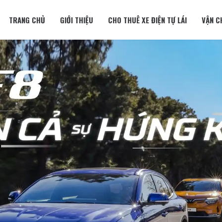
TRANG CHỦ
GIỚI THIỆU
CHO THUÊ XE ĐIỆN TỰ LÁI
VẬN C