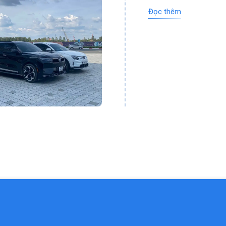
Đọc thêm
Giao xe tận nơi t
Hỗ trợ khách hàn
Dịch vụ thuê xe điện t
năm gần đây, trong đó 
VÌ SAO NÊN THUÊ XE
SUV ĐIỆN HẠNG D – RỘ
VF8 sở hữu thiết kế mạ
khách VIP.
CÔNG NGHỆ HIỆN ĐẠI –
Màn hình trung tâ