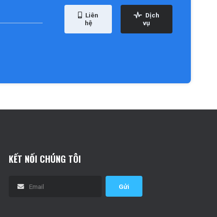
Liên
Dịch
 trợ lái nâng cao
hệ
vụ
TĂNG TỐC MƯỢT MÀ
giác mượt, êm, không độ trễ – rất phù hợp cho những chuyến
 SAO
n hàng đầu giúp khách hàng yên tâm hơn khi thuê xe tự lái.
KẾT NỐI CHÚNG TÔI
 PHÍ DI CHUYỂN THẤP
Gửi
50–70% so với xe xăng cùng phân khúc.