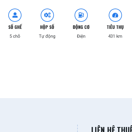
SỐ GHẾ
HỘP SỐ
ĐỘNG CƠ
TIÊU THỤ
5 chỗ
Tự động
Điện
431 km
LIÊN HỆ THU