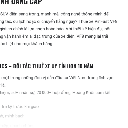
ÌNH ĐẲNG CẤP
SUV điện sang trọng, mạnh mẽ, công nghệ thông minh để
g tác, du lịch hoặc di chuyển hằng ngày? Thuê xe VinFast VF8
gistics chính là lựa chọn hoàn hảo. Với thiết kế hiện đại, nội
g vận hành êm ái đặc trưng của xe điện, VF8 mang lại trải
hác biệt cho mọi khách hàng.
ICS – ĐỐI TÁC THUÊ XE UY TÍN HƠN 10 NĂM
à một trong những đơn vị dẫn đầu tại Việt Nam trong lĩnh vực
lái.
hiệm, 50+ nhân sự, 20.000+ hợp đồng, Hoàng Khôi cam kết:
tra kỹ trước khi giao
nh, minh bạch
ghiệp, nhanh chóng