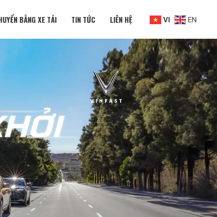
HUYỂN BẰNG XE TẢI
TIN TỨC
LIÊN HỆ
VI
EN