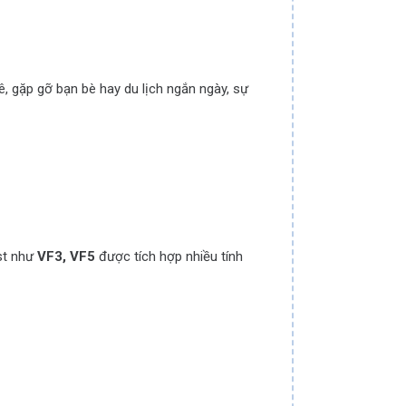
ê, gặp gỡ bạn bè hay du lịch ngắn ngày, sự
st như
VF3, VF5
được tích hợp nhiều tính