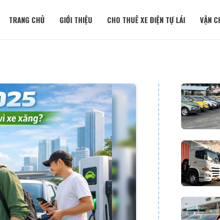
TRANG CHỦ
GIỚI THIỆU
CHO THUÊ XE ĐIỆN TỰ LÁI
VẬN C