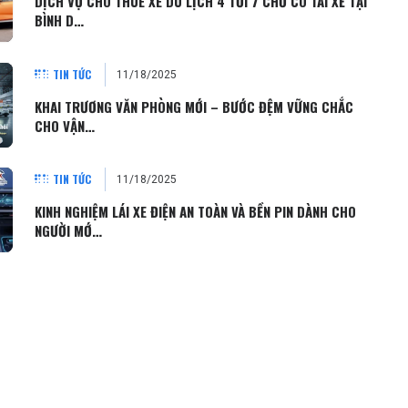
DỊCH VỤ CHO THUÊ XE DU LỊCH 4 TỚI 7 CHỖ CÓ TÀI XẾ TẠI
BÌNH D…
TIN TỨC
11/18/2025
KHAI TRƯƠNG VĂN PHÒNG MỚI – BƯỚC ĐỆM VỮNG CHẮC
CHO VẬN…
TIN TỨC
11/18/2025
KINH NGHIỆM LÁI XE ĐIỆN AN TOÀN VÀ BỀN PIN DÀNH CHO
NGƯỜI MỚ…