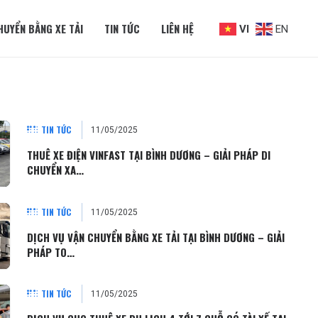
HUYỂN BẰNG XE TẢI
TIN TỨC
LIÊN HỆ
VI
EN
TIN TỨC
11/05/2025
THUÊ XE ĐIỆN VINFAST TẠI BÌNH DƯƠNG – GIẢI PHÁP DI
CHUYỂN XA…
TIN TỨC
11/05/2025
DỊCH VỤ VẬN CHUYỂN BẰNG XE TẢI TẠI BÌNH DƯƠNG – GIẢI
PHÁP TO…
TIN TỨC
11/05/2025