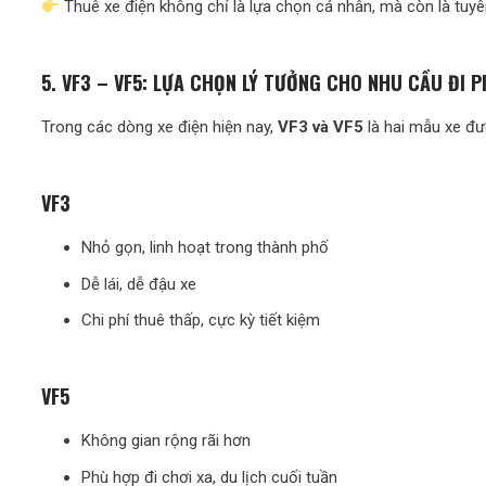
Thuê xe điện không chỉ là lựa chọn cá nhân, mà còn là tuy
5. VF3 – VF5: LỰA CHỌN LÝ TƯỞNG CHO NHU CẦU ĐI 
Trong các dòng xe điện hiện nay,
VF3 và VF5
là hai mẫu xe đượ
VF3
Nhỏ gọn, linh hoạt trong thành phố
Dễ lái, dễ đậu xe
Chi phí thuê thấp, cực kỳ tiết kiệm
VF5
Không gian rộng rãi hơn
Phù hợp đi chơi xa, du lịch cuối tuần