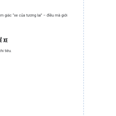
m giác “xe của tương lai” – điều mà giới
Ê XE
hi tiêu.